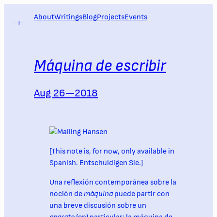
Skip
About
Writings
Blog
Projects
Events
to
content
Máquina de escribir
Aug 26—2018
[This note is, for now, only available in
Spanish. Entschuldigen Sie.]
Una reflexión contemporánea sobre la
noción de
máquina
puede partir con
una breve discusión sobre un