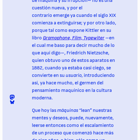
de máquina y su irrupción– no es una
cuestión nueva, y por el
contrario emerge ya cuando el siglo XIX
comienza a extinguirse; y por otro lado,
porque tal como expone Kittler en su
libro
Gramophone, Film, Typewiter
–en
el cual me baso para decir mucho de lo
que aquí digo–, Friedrich Nietzsche,
quien obtuvo uno de estos aparatos en
1882, cuando ya estaba casi ciego, se
convierte en su
usuario
, introduciendo
así, ya hace mucho, el germen del
pensamiento maquínico en la cultura
Mastodon
moderna.
@digomezvenegas.bsky.social
Que hoy las
máquinas
“lean” nuestras
mentes y deseos, puede, nuevamente,
leerse entonces como el escalamiento
de un proceso que comenzó hace más