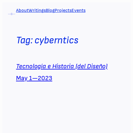
Skip
About
Writings
Blog
Projects
Events
to
content
Tag:
cyberntics
Tecnología e Historia (del Diseño)
May 1—2023