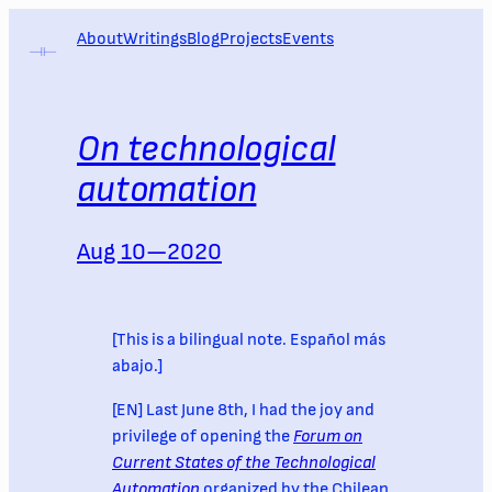
Skip
About
Writings
Blog
Projects
Events
to
content
On technological
automation
Aug 10—2020
[This is a bilingual note. Español más
abajo.]
[EN] Last June 8th, I had the joy and
privilege of opening the
Forum on
Current States of the Technological
Automation
organized by the Chilean